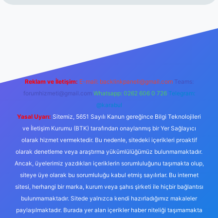
rabet resmi sitesi
tulipbetgiris.org
Reklam ve İletişim:
E-mail:
backlinkpaneli@gmail.com
Teams:
forumhizmeti@gmail.com
Whatsapp: 0262 606 0 726
Telegram:
@karabul
Yasal Uyarı:
Sitemiz, 5651 Sayılı Kanun gereğince Bilgi Teknolojileri
ve İletişim Kurumu (BTK) tarafından onaylanmış bir Yer Sağlayıcı
olarak hizmet vermektedir. Bu nedenle, sitedeki içerikleri proaktif
olarak denetleme veya araştırma yükümlülüğümüz bulunmamaktadır.
Ancak, üyelerimiz yazdıkları içeriklerin sorumluluğunu taşımakta olup,
siteye üye olarak bu sorumluluğu kabul etmiş sayılırlar. Bu internet
sitesi, herhangi bir marka, kurum veya şahıs şirketi ile hiçbir bağlantısı
bulunmamaktadır. Sitede yalnızca kendi hazırladığımız makaleler
paylaşılmaktadır. Burada yer alan içerikler haber niteliği taşımamakta