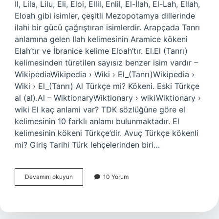
Il, Lila, Lilu, Eli, Eloi, Ellil, Enlil, El-İlah, El-Lah, Ellah,
Eloah gibi isimler, çeşitli Mezopotamya dillerinde
ilahi bir gücü çağrıştıran isimlerdir. Arapçada Tanrı
anlamına gelen Ilah kelimesinin Aramice kökeni
Elah’tır ve İbranice kelime Eloah’tır. El.El (Tanrı)
kelimesinden türetilen sayısız benzer isim vardır –
WikipediaWikipedia › Wiki › El_(Tanrı)Wikipedia ›
Wiki › El_(Tanrı) Al Türkçe mi? Kökeni. Eski Türkçe
al‎ (al).Al – WiktionaryWiktionary › wikiWiktionary ›
wiki El kaç anlami var? TDK sözlüğüne göre el
kelimesinin 10 farklı anlamı bulunmaktadır. El
kelimesinin kökeni Türkçe’dir. Avuç Türkçe kökenli
mi? Giriş Tarihi Türk lehçelerinden biri…
El
Devamını okuyun
10 Yorum
Türkçe
Kökenli
Mi