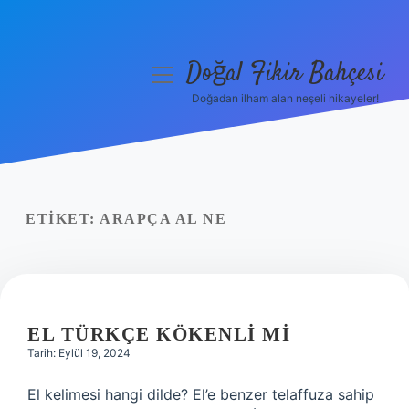
Doğal Fikir Bahçesi
menüyü
aç
Doğadan ilham alan neşeli hikayeler!
Anasayfa
Gizlilik Politikası
Yasal Uyarı
ETIKET:
ARAPÇA AL NE
Hakkımızda
EL TÜRKÇE KÖKENLI MI
Tarih: Eylül 19, 2024
El kelimesi hangi dilde? El’e benzer telaffuza sahip