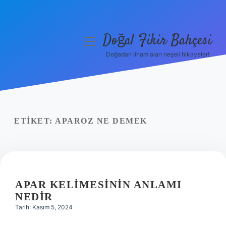
Doğal Fikir Bahçesi
menüyü
aç
Doğadan ilham alan neşeli hikayeler!
Anasayfa
Gizlilik Politikası
Yasal Uyarı
ETIKET:
APAROZ NE DEMEK
Hakkımızda
APAR KELIMESININ ANLAMI
NEDIR
Tarih: Kasım 5, 2024