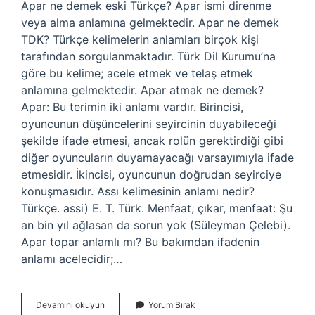
Apar ne demek eski Türkçe? Apar ismi direnme
veya alma anlamına gelmektedir. Apar ne demek
TDK? Türkçe kelimelerin anlamları birçok kişi
tarafından sorgulanmaktadır. Türk Dil Kurumu’na
göre bu kelime; acele etmek ve telaş etmek
anlamına gelmektedir. Apar atmak ne demek?
Apar: Bu terimin iki anlamı vardır. Birincisi,
oyuncunun düşüncelerini seyircinin duyabileceği
şekilde ifade etmesi, ancak rolün gerektirdiği gibi
diğer oyuncuların duyamayacağı varsayımıyla ifade
etmesidir. İkincisi, oyuncunun doğrudan seyirciye
konuşmasıdır. Assı kelimesinin anlamı nedir?
Türkçe. assi) E. T. Türk. Menfaat, çıkar, menfaat: Şu
an bin yıl ağlasan da sorun yok (Süleyman Çelebi).
Apar topar anlamlı mı? Bu bakımdan ifadenin
anlamı acelecidir;…
Apar
Devamını okuyun
Yorum Bırak