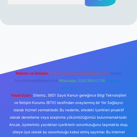
erabet resmi sitesi
tulipbetgiris.org
Reklam ve İletişim:
E-mail:
backlinkpaneli@gmail.com
Teams:
forumhizmeti@gmail.com
Whatsapp: 0262 606 0 726
Telegram:
@karabul
Yasal Uyarı:
Sitemiz, 5651 Sayılı Kanun gereğince Bilgi Teknolojileri
ve İletişim Kurumu (BTK) tarafından onaylanmış bir Yer Sağlayıcı
olarak hizmet vermektedir. Bu nedenle, sitedeki içerikleri proaktif
olarak denetleme veya araştırma yükümlülüğümüz bulunmamaktadır.
Ancak, üyelerimiz yazdıkları içeriklerin sorumluluğunu taşımakta olup,
siteye üye olarak bu sorumluluğu kabul etmiş sayılırlar. Bu internet