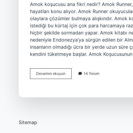
Amok koşucusu ana fikri nedir? Amok Runner,
hayatları konu alıyor. Amok Runner okuyucuları
olaylara çözümler bulmaya alışkındır. Amok ko
istediği bu kürtaj için çok para harcamaya raz
hiçbir şekilde sormadan yapar. Amok kitabı ne
nedeniyle Endonezya’ya sürgün edilen bir Alma
insanların olmadığı ücra bir yerde uzun süre ç
kendini tüketmeye başlar. Amok Koşucusunu
Amok
Devamını okuyun
14 Yorum
Koşucusu
Ne
Anlatmak
Istiyor
Sitemap