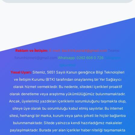
erabet resmi sitesi
tulipbetgiris.org
Reklam ve İletişim:
E-mail:
backlinkpaneli@gmail.com
Teams:
forumhizmeti@gmail.com
Whatsapp: 0262 606 0 726
Telegram:
@karabul
Yasal Uyarı:
Sitemiz, 5651 Sayılı Kanun gereğince Bilgi Teknolojileri
ve İletişim Kurumu (BTK) tarafından onaylanmış bir Yer Sağlayıcı
olarak hizmet vermektedir. Bu nedenle, sitedeki içerikleri proaktif
olarak denetleme veya araştırma yükümlülüğümüz bulunmamaktadır.
Ancak, üyelerimiz yazdıkları içeriklerin sorumluluğunu taşımakta olup,
siteye üye olarak bu sorumluluğu kabul etmiş sayılırlar. Bu internet
sitesi, herhangi bir marka, kurum veya şahıs şirketi ile hiçbir bağlantısı
bulunmamaktadır. Sitede yalnızca kendi hazırladığımız makaleler
paylaşılmaktadır. Burada yer alan içerikler haber niteliği taşımamakta