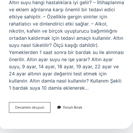
Altın suyu hangi hastalıklara iyi gelir? – İltihaplanma
ve eklem ağrılarına karşı önemli bir tedavi edici
etkiye sahiptir. – Özellikle gergin sinirler için
rahatlatıcı ve dinlendirici etki sağlar. – Alkol,
nikotin, kafein ve birçok uyuşturucu bağımlılığını
ortadan kaldırmak için tedavi amaçlı kullanılır. Altın
suyu nasıl tüketilir? Ölçü kaşığı dahildir).
Yemeklerden 1 saat sonra bir bardak su ile alınması
önerilir. Altın ayar suyu ne işe yarar? Altın ayar
suyu, 9 ayar, 14 ayar, 18 ayar, 19 ayar, 22 ayar ve
24 ayar altının ayar değerini test etmek için
kullanılır. Altın damla nasıl kullanılır? Kullanım Şekli:
1 bardak suya 10 damla eklenerek…
Altın
Devamını okuyun
Yorum Bırak
Suyu
Hangi
Hastalığa
Iyi