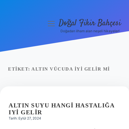
Doğal Fikir Bahçesi
menüyü
aç
Doğadan ilham alan neşeli hikayeler!
Anasayfa
Gizlilik Politikası
Yasal Uyarı
ETIKET:
ALTIN VÜCUDA IYI GELIR MI
Hakkımızda
ALTIN SUYU HANGI HASTALIĞA
IYI GELIR
Tarih: Eylül 27, 2024