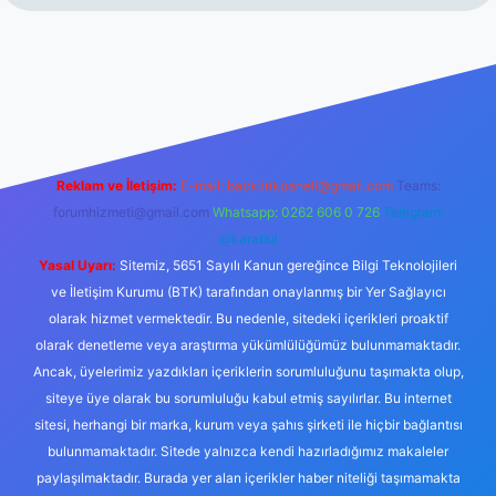
erabet resmi sitesi
tulipbetgiris.org
Reklam ve İletişim:
E-mail:
backlinkpaneli@gmail.com
Teams:
forumhizmeti@gmail.com
Whatsapp: 0262 606 0 726
Telegram:
@karabul
Yasal Uyarı:
Sitemiz, 5651 Sayılı Kanun gereğince Bilgi Teknolojileri
ve İletişim Kurumu (BTK) tarafından onaylanmış bir Yer Sağlayıcı
olarak hizmet vermektedir. Bu nedenle, sitedeki içerikleri proaktif
olarak denetleme veya araştırma yükümlülüğümüz bulunmamaktadır.
Ancak, üyelerimiz yazdıkları içeriklerin sorumluluğunu taşımakta olup,
siteye üye olarak bu sorumluluğu kabul etmiş sayılırlar. Bu internet
sitesi, herhangi bir marka, kurum veya şahıs şirketi ile hiçbir bağlantısı
bulunmamaktadır. Sitede yalnızca kendi hazırladığımız makaleler
paylaşılmaktadır. Burada yer alan içerikler haber niteliği taşımamakta