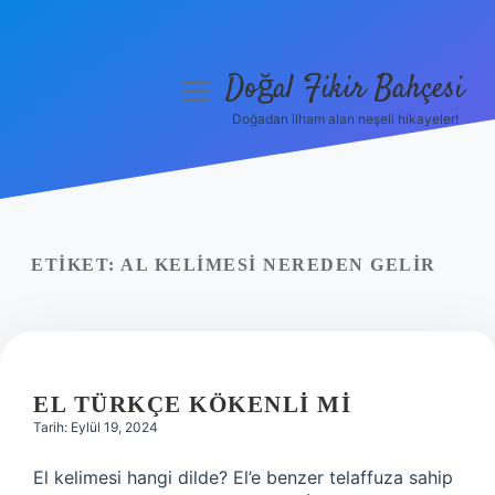
Doğal Fikir Bahçesi
menüyü
aç
Doğadan ilham alan neşeli hikayeler!
Anasayfa
Gizlilik Politikası
Yasal Uyarı
ETIKET:
AL KELIMESI NEREDEN GELIR
Hakkımızda
EL TÜRKÇE KÖKENLI MI
Tarih: Eylül 19, 2024
El kelimesi hangi dilde? El’e benzer telaffuza sahip