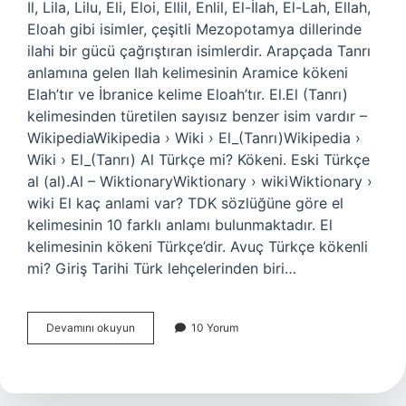
Il, Lila, Lilu, Eli, Eloi, Ellil, Enlil, El-İlah, El-Lah, Ellah,
Eloah gibi isimler, çeşitli Mezopotamya dillerinde
ilahi bir gücü çağrıştıran isimlerdir. Arapçada Tanrı
anlamına gelen Ilah kelimesinin Aramice kökeni
Elah’tır ve İbranice kelime Eloah’tır. El.El (Tanrı)
kelimesinden türetilen sayısız benzer isim vardır –
WikipediaWikipedia › Wiki › El_(Tanrı)Wikipedia ›
Wiki › El_(Tanrı) Al Türkçe mi? Kökeni. Eski Türkçe
al‎ (al).Al – WiktionaryWiktionary › wikiWiktionary ›
wiki El kaç anlami var? TDK sözlüğüne göre el
kelimesinin 10 farklı anlamı bulunmaktadır. El
kelimesinin kökeni Türkçe’dir. Avuç Türkçe kökenli
mi? Giriş Tarihi Türk lehçelerinden biri…
El
Devamını okuyun
10 Yorum
Türkçe
Kökenli
Mi