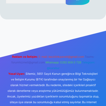
erabet resmi sitesi
tulipbetgiris.org
Reklam ve İletişim:
E-mail:
backlinkpaneli@gmail.com
Teams:
forumhizmeti@gmail.com
Whatsapp: 0262 606 0 726
Telegram:
@karabul
Yasal Uyarı:
Sitemiz, 5651 Sayılı Kanun gereğince Bilgi Teknolojileri
ve İletişim Kurumu (BTK) tarafından onaylanmış bir Yer Sağlayıcı
olarak hizmet vermektedir. Bu nedenle, sitedeki içerikleri proaktif
olarak denetleme veya araştırma yükümlülüğümüz bulunmamaktadır.
Ancak, üyelerimiz yazdıkları içeriklerin sorumluluğunu taşımakta olup,
siteye üye olarak bu sorumluluğu kabul etmiş sayılırlar. Bu internet