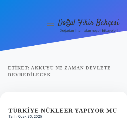
Doğal Fikir Bahçesi
menüyü
aç
Doğadan ilham alan neşeli hikayeler!
Anasayfa
Gizlilik Politikası
Yasal Uyarı
ETIKET:
AKKUYU NE ZAMAN DEVLETE
DEVREDILECEK
Hakkımızda
TÜRKIYE NÜKLEER YAPIYOR MU
Tarih: Ocak 30, 2025