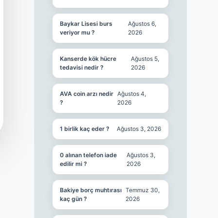
Baykar Lisesi burs
Ağustos 6,
veriyor mu ?
2026
Kanserde kök hücre
Ağustos 5,
tedavisi nedir ?
2026
AVA coin arzı nedir
Ağustos 4,
?
2026
1 birlik kaç eder ?
Ağustos 3, 2026
0 alınan telefon iade
Ağustos 3,
edilir mi ?
2026
Bakiye borç muhtırası
Temmuz 30,
kaç gün ?
2026