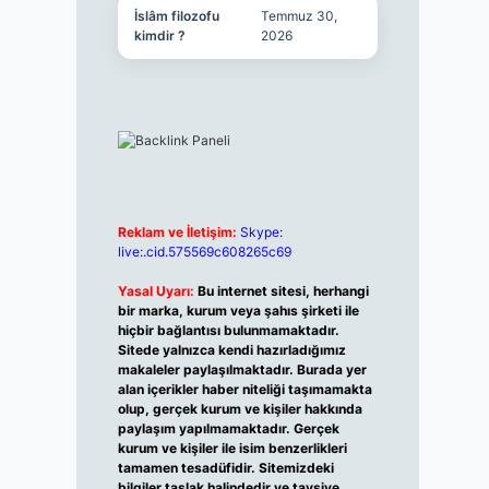
İslâm filozofu
Temmuz 30,
kimdir ?
2026
Reklam ve İletişim:
Skype:
live:.cid.575569c608265c69
Yasal Uyarı:
Bu internet sitesi, herhangi
bir marka, kurum veya şahıs şirketi ile
hiçbir bağlantısı bulunmamaktadır.
Sitede yalnızca kendi hazırladığımız
makaleler paylaşılmaktadır. Burada yer
alan içerikler haber niteliği taşımamakta
olup, gerçek kurum ve kişiler hakkında
paylaşım yapılmamaktadır. Gerçek
kurum ve kişiler ile isim benzerlikleri
tamamen tesadüfidir. Sitemizdeki
bilgiler taslak halindedir ve tavsiye