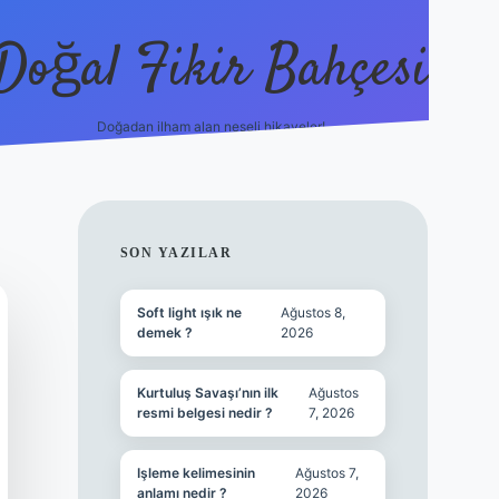
Doğal Fikir Bahçesi
Doğadan ilham alan neşeli hikayeler!
grandoperabet re
SIDEBAR
SON YAZILAR
Soft light ışık ne
Ağustos 8,
demek ?
2026
Kurtuluş Savaşı’nın ilk
Ağustos
resmi belgesi nedir ?
7, 2026
Işleme kelimesinin
Ağustos 7,
anlamı nedir ?
2026