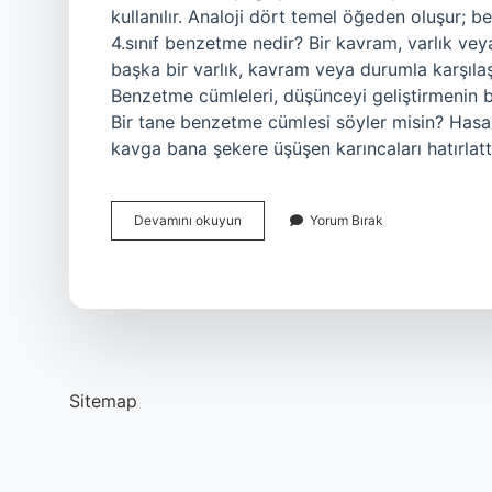
kullanılır. Analoji dört temel öğeden oluşur; be
4.sınıf benzetme nedir? Bir kavram, varlık vey
başka bir varlık, kavram veya durumla karşıla
Benzetme cümleleri, düşünceyi geliştirmenin b
Bir tane benzetme cümlesi söyler misin? Hasan 
kavga bana şekere üşüşen karıncaları hatırlatt
Benzetme
Devamını okuyun
Yorum Bırak
Ne
Demek
Örnek
Sitemap