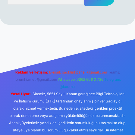
rabet resmi sitesi
tulipbetgiris.org
Reklam ve İletişim:
E-mail:
backlinkpaneli@gmail.com
Teams:
forumhizmeti@gmail.com
Whatsapp: 0262 606 0 726
Telegram:
@karabul
Yasal Uyarı:
Sitemiz, 5651 Sayılı Kanun gereğince Bilgi Teknolojileri
ve İletişim Kurumu (BTK) tarafından onaylanmış bir Yer Sağlayıcı
olarak hizmet vermektedir. Bu nedenle, sitedeki içerikleri proaktif
olarak denetleme veya araştırma yükümlülüğümüz bulunmamaktadır.
Ancak, üyelerimiz yazdıkları içeriklerin sorumluluğunu taşımakta olup,
siteye üye olarak bu sorumluluğu kabul etmiş sayılırlar. Bu internet