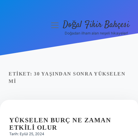
Doğal Fikir Bahçesi
menüyü
aç
Doğadan ilham alan neşeli hikayeler!
Anasayfa
Gizlilik Politikası
Yasal Uyarı
ETIKET:
30 YAŞINDAN SONRA YÜKSELEN
MI
Hakkımızda
YÜKSELEN BURÇ NE ZAMAN
ETKILI OLUR
Tarih: Eylül 25, 2024