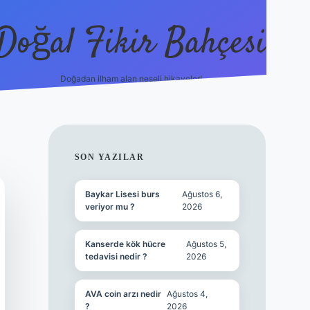
Doğal Fikir Bahçesi
Doğadan ilham alan neşeli hikayeler!
grandoperabet r
SIDEBAR
SON YAZILAR
Baykar Lisesi burs
Ağustos 6,
veriyor mu ?
2026
Kanserde kök hücre
Ağustos 5,
tedavisi nedir ?
2026
AVA coin arzı nedir
Ağustos 4,
?
2026