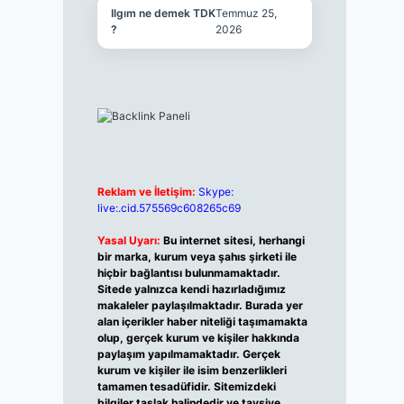
Ilgım ne demek TDK
Temmuz 25,
?
2026
Reklam ve İletişim:
Skype:
live:.cid.575569c608265c69
Yasal Uyarı:
Bu internet sitesi, herhangi
bir marka, kurum veya şahıs şirketi ile
hiçbir bağlantısı bulunmamaktadır.
Sitede yalnızca kendi hazırladığımız
makaleler paylaşılmaktadır. Burada yer
alan içerikler haber niteliği taşımamakta
olup, gerçek kurum ve kişiler hakkında
paylaşım yapılmamaktadır. Gerçek
kurum ve kişiler ile isim benzerlikleri
tamamen tesadüfidir. Sitemizdeki
bilgiler taslak halindedir ve tavsiye