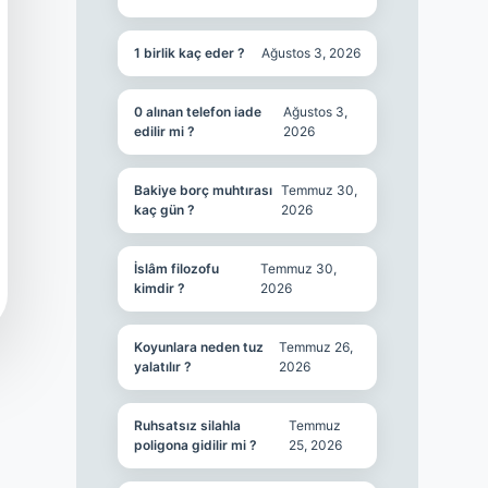
1 birlik kaç eder ?
Ağustos 3, 2026
0 alınan telefon iade
Ağustos 3,
edilir mi ?
2026
Bakiye borç muhtırası
Temmuz 30,
kaç gün ?
2026
İslâm filozofu
Temmuz 30,
kimdir ?
2026
Koyunlara neden tuz
Temmuz 26,
yalatılır ?
2026
Ruhsatsız silahla
Temmuz
poligona gidilir mi ?
25, 2026