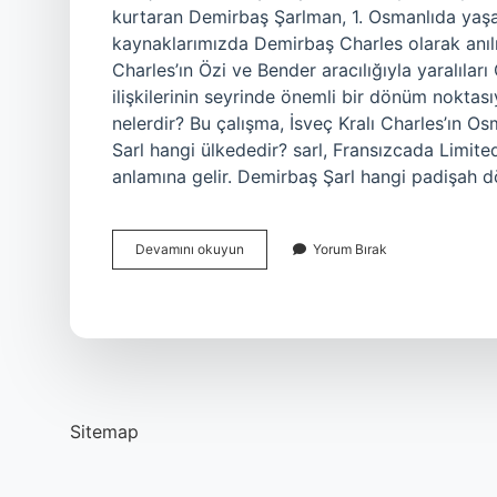
kurtaran Demirbaş Şarlman, 1. Osmanlıda yaşaya
kaynaklarımızda Demirbaş Charles olarak anılı
Charles’ın Özi ve Bender aracılığıyla yaralılar
ilişkilerinin seyrinde önemli bir dönüm noktas
nelerdir? Bu çalışma, İsveç Kralı Charles’ın 
Sarl hangi ülkededir? sarl, Fransızcada Limited
anlamına gelir. Demirbaş Şarl hangi padişah
Demirbaş
Devamını okuyun
Yorum Bırak
Şarl
Nasıl
Öldü
Sitemap