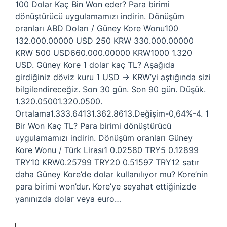
100 Dolar Kaç Bin Won eder? Para birimi
dönüştürücü uygulamamızı indirin. Dönüşüm
oranları ABD Doları / Güney Kore Wonu100
132.000.00000 USD 250 KRW 330.000.00000
KRW 500 USD660.000.00000 KRW1000 1.320
USD. Güney Kore 1 dolar kaç TL? Aşağıda
girdiğiniz döviz kuru 1 USD → KRW’yi aştığında sizi
bilgilendireceğiz. Son 30 gün. Son 90 gün. Düşük.
1.320.05001.320.0500.
Ortalama1.333.64131.362.8613.Değişim-0,64%-4. 1
Bir Won Kaç TL? Para birimi dönüştürücü
uygulamamızı indirin. Dönüşüm oranları Güney
Kore Wonu / Türk Lirası1 0.02580 TRY5 0.12899
TRY10 KRW0.25799 TRY20 0.51597 TRY12 satır
daha Güney Kore’de dolar kullanılıyor mu? Kore’nin
para birimi won’dur. Kore’ye seyahat ettiğinizde
yanınızda dolar veya euro…