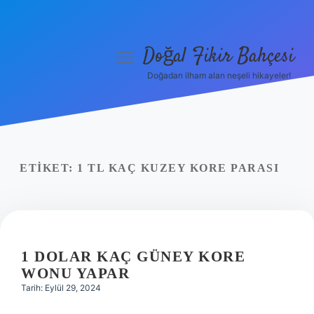
Doğal Fikir Bahçesi
menüyü
aç
Doğadan ilham alan neşeli hikayeler!
Anasayfa
Gizlilik Politikası
Yasal Uyarı
ETIKET:
1 TL KAÇ KUZEY KORE PARASI
Hakkımızda
1 DOLAR KAÇ GÜNEY KORE
WONU YAPAR
Tarih: Eylül 29, 2024