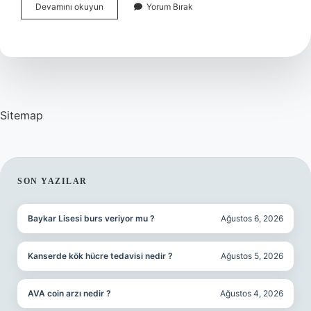
1
Devamını okuyun
Yorum Bırak
Dolar
Kaç
Güney
Kore
Wonu
Yapar
Sitemap
SIDEBAR
SON YAZILAR
Baykar Lisesi burs veriyor mu ?
Ağustos 6, 2026
Kanserde kök hücre tedavisi nedir ?
Ağustos 5, 2026
AVA coin arzı nedir ?
Ağustos 4, 2026