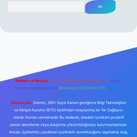
Arama
erabet resmi sitesi
tulipbetgiris.org
Reklam ve İletişim:
E-mail:
backlinkpaneli@gmail.com
Teams:
forumhizmeti@gmail.com
Whatsapp: 0262 606 0 726
Telegram:
@karabul
Yasal Uyarı:
Sitemiz, 5651 Sayılı Kanun gereğince Bilgi Teknolojileri
ve İletişim Kurumu (BTK) tarafından onaylanmış bir Yer Sağlayıcı
olarak hizmet vermektedir. Bu nedenle, sitedeki içerikleri proaktif
olarak denetleme veya araştırma yükümlülüğümüz bulunmamaktadır.
Ancak, üyelerimiz yazdıkları içeriklerin sorumluluğunu taşımakta olup,