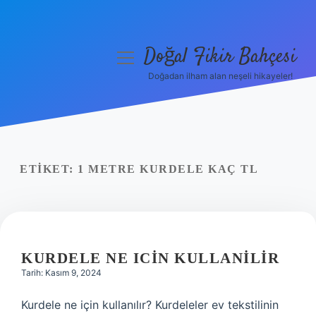
Doğal Fikir Bahçesi
menüyü
aç
Doğadan ilham alan neşeli hikayeler!
Anasayfa
Gizlilik Politikası
Yasal Uyarı
ETIKET:
1 METRE KURDELE KAÇ TL
Hakkımızda
KURDELE NE ICIN KULLANILIR
Tarih: Kasım 9, 2024
Kurdele ne için kullanılır? Kurdeleler ev tekstilinin