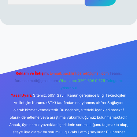
rabet resmi sitesi
tulipbetgiris.org
Reklam ve İletişim:
E-mail:
backlinkpaneli@gmail.com
Teams:
forumhizmeti@gmail.com
Whatsapp: 0262 606 0 726
Telegram:
@karabul
Yasal Uyarı:
Sitemiz, 5651 Sayılı Kanun gereğince Bilgi Teknolojileri
ve İletişim Kurumu (BTK) tarafından onaylanmış bir Yer Sağlayıcı
olarak hizmet vermektedir. Bu nedenle, sitedeki içerikleri proaktif
olarak denetleme veya araştırma yükümlülüğümüz bulunmamaktadır.
Ancak, üyelerimiz yazdıkları içeriklerin sorumluluğunu taşımakta olup,
siteye üye olarak bu sorumluluğu kabul etmiş sayılırlar. Bu internet