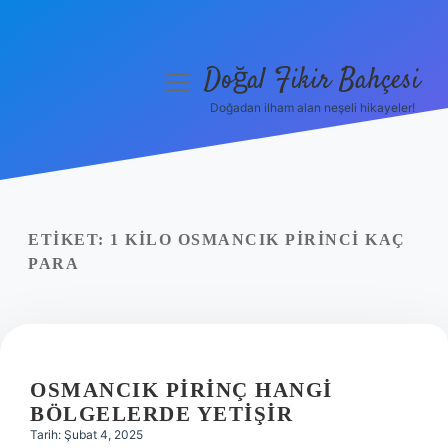
Doğal Fikir Bahçesi
menüyü
aç
Doğadan ilham alan neşeli hikayeler!
Anasayfa
Gizlilik Politikası
Yasal Uyarı
ETIKET:
1 KILO OSMANCIK PIRINCI KAÇ
PARA
Hakkımızda
OSMANCIK PIRINÇ HANGI
BÖLGELERDE YETIŞIR
Tarih: Şubat 4, 2025