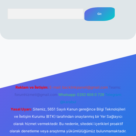
Arama
rabet resmi sitesi
tulipbetgiris.org
Reklam ve İletişim:
E-mail:
backlinkpaneli@gmail.com
Teams:
forumhizmeti@gmail.com
Whatsapp: 0262 606 0 726
Telegram:
@karabul
Yasal Uyarı:
Sitemiz, 5651 Sayılı Kanun gereğince Bilgi Teknolojileri
ve İletişim Kurumu (BTK) tarafından onaylanmış bir Yer Sağlayıcı
olarak hizmet vermektedir. Bu nedenle, sitedeki içerikleri proaktif
olarak denetleme veya araştırma yükümlülüğümüz bulunmamaktadır.