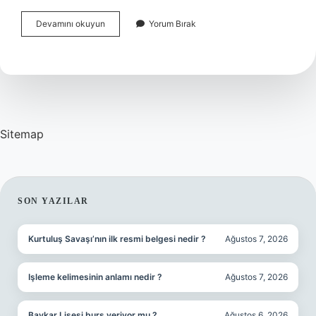
Osmancık
Devamını okuyun
Yorum Bırak
Pirinç
Hangi
Bölgelerde
Yetişir
Sitemap
SIDEBAR
SON YAZILAR
Kurtuluş Savaşı’nın ilk resmi belgesi nedir ?
Ağustos 7, 2026
Işleme kelimesinin anlamı nedir ?
Ağustos 7, 2026
Baykar Lisesi burs veriyor mu ?
Ağustos 6, 2026